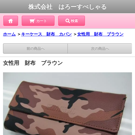
株式会社 はろーすぺしゃる
カート
検索
ホーム
＞
キーケース 財布 カバン
＞
女性用 財布 ブラウン
前の商品へ
次の商品へ
女性用 財布 ブラウン