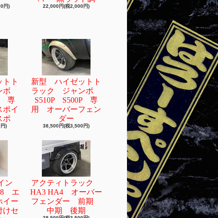
00円)
22,000円(税2,000円)
ットト
新型 ハイゼットト
ャンボ
ラック ジャンボ
0P 専
S510P S500P 専
スポイ
用 オーバーフェン
スポ
ダー
0円)
38,500円(税3,500円)
4イン
アクティトラック
38 エ
HA3 HA4 オーバー
ホイー
フェンダー 前期
付けセ
中期 後期
38,500円(税3,500円)