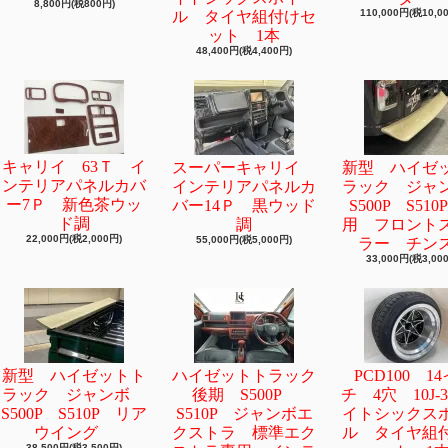
8,800円(税800円)
110,000円(税10,0
ル タイヤ組付けセ
ット 1本
48,400円(税4,400円)
キャリイ 63Ｔ イ
スーパーキャリイ
新型 ハイゼ
ンテリアパネルカバ
インテリアパネルカ
ラック ジ
ー7Ｐ 新色茶ウッ
バー14Ｐ 黒ウッド
S500P S51
ド調
調
用 フロント
22,000円(税2,000円)
55,000円(税5,000円)
ラー チン
33,000円(税3,00
新型 ハイゼットト
ハイゼットトラック
PCD100 1
ラック ジャンボ
後期 S500P
チ 4穴 10J-
S500P S510P リア
S510P ジャンボエ
イトシックス
ウイング
クストラ 標準エク
ル タイヤ組
38,500円(税3,500円)