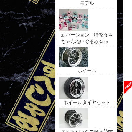
モデル
新バージョン 特攻うさ
ちゃんぬいぐるみ32㎝
ホイール
ホイールタイヤセット
エイトシックス極太競技