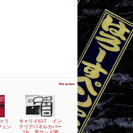
キャリ
キャリイ63Ｔ イン
フェン
テリアパネルカバー
7Ｐ 黒ウッド調