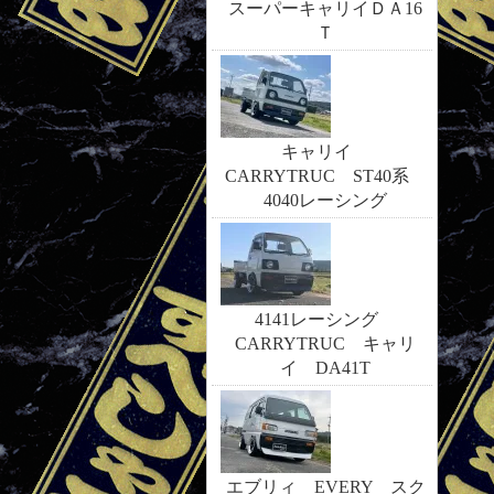
スーパーキャリイＤＡ16
Ｔ
キャリイ
CARRYTRUC ST40系
4040レーシング
4141レーシング
CARRYTRUC キャリ
イ DA41T
エブリィ EVERY スク