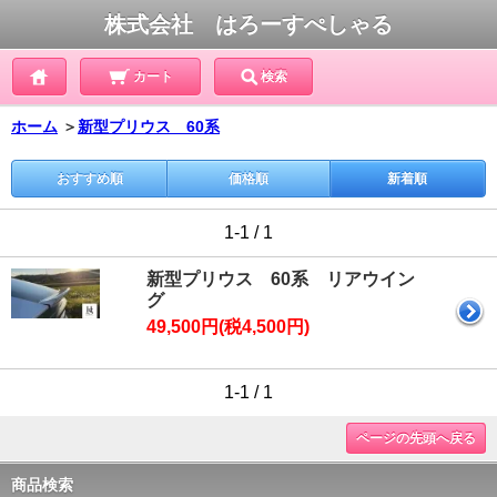
株式会社 はろーすぺしゃる
カート
検索
ホーム
＞
新型プリウス 60系
おすすめ順
価格順
新着順
1-1 / 1
新型プリウス 60系 リアウイン
グ
49,500円(税4,500円)
1-1 / 1
ページの先頭へ戻る
商品検索