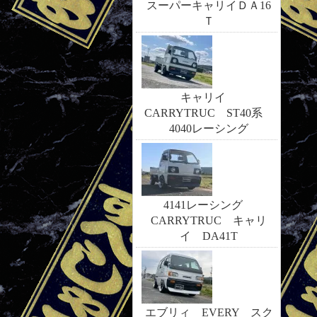
スーパーキャリイＤＡ16
Ｔ
キャリイ
CARRYTRUC ST40系
4040レーシング
4141レーシング
CARRYTRUC キャリ
イ DA41T
エブリィ EVERY スク