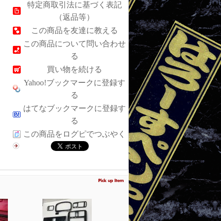
特定商取引法に基づく表記
（返品等）
この商品を友達に教える
この商品について問い合わせ
る
買い物を続ける
Yahoo!ブックマークに登録す
る
はてなブックマークに登録す
る
この商品をログピでつぶやく