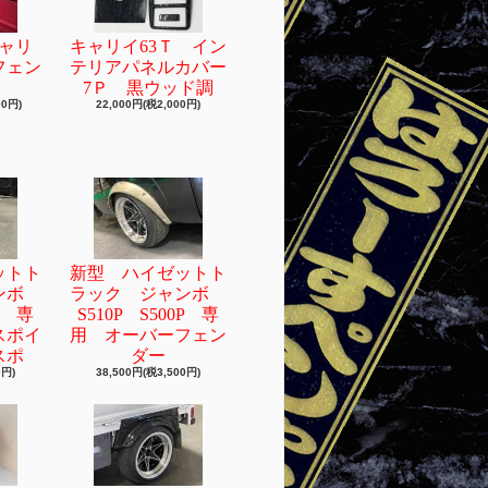
キャリ
キャリイ63Ｔ イン
フェン
テリアパネルカバー
7Ｐ 黒ウッド調
00円)
22,000円(税2,000円)
ットト
新型 ハイゼットト
ャンボ
ラック ジャンボ
0P 専
S510P S500P 専
スポイ
用 オーバーフェン
スポ
ダー
0円)
38,500円(税3,500円)