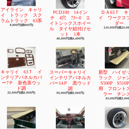
アイライン キャリ
PCD100 14イン
ＤＡ63Ｔ 
イ トラック スク
チ 4穴 7J+-0 エ
イ ワークス
ラムトラック 63系
イトシックスホイー
ダー
8,800円(税800円)
110,000円(税10,0
ル タイヤ組付けセ
ット 1本
48,400円(税4,400円)
キャリイ 63Ｔ イ
スーパーキャリイ
新型 ハイゼ
ンテリアパネルカバ
インテリアパネルカ
ラック ジ
ー7Ｐ 新色茶ウッ
バー14Ｐ 黒ウッド
S500P S51
ド調
調
用 フロント
22,000円(税2,000円)
55,000円(税5,000円)
ラー チン
33,000円(税3,00