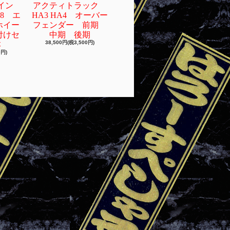
4イン
アクティトラック
38 エ
HA3 HA4 オーバー
ホイー
フェンダー 前期
付けセ
中期 後期
38,500円(税3,500円)
本
0円)