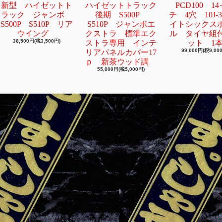
新型 ハイゼットト
ハイゼットトラック
PCD100 1
ラック ジャンボ
後期 S500P
チ 4穴 10J-
S500P S510P リア
S510P ジャンボエ
イトシックス
ウイング
クストラ 標準エク
ル タイヤ組
38,500円(税3,500円)
ストラ専用 インテ
ット 1
99,000円(税9,00
リアパネルカバー17
ｐ 新茶ウッド調
55,000円(税5,000円)