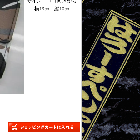
サイズ ロゴ向きから
横19㎝ 縦10㎝