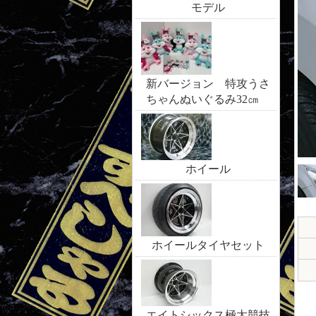
モデル
新バージョン 特攻うさ
ちゃんぬいぐるみ32㎝
ホイール
ホイールタイヤセット
エイトシックス極太競技