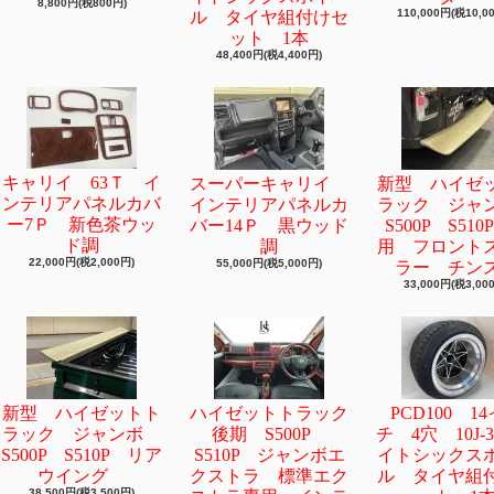
8,800円(税800円)
110,000円(税10,0
ル タイヤ組付けセ
ット 1本
48,400円(税4,400円)
キャリイ 63Ｔ イ
スーパーキャリイ
新型 ハイゼ
ンテリアパネルカバ
インテリアパネルカ
ラック ジ
ー7Ｐ 新色茶ウッ
バー14Ｐ 黒ウッド
S500P S51
ド調
調
用 フロント
22,000円(税2,000円)
55,000円(税5,000円)
ラー チン
33,000円(税3,00
新型 ハイゼットト
ハイゼットトラック
PCD100 1
ラック ジャンボ
後期 S500P
チ 4穴 10J-
S500P S510P リア
S510P ジャンボエ
イトシックス
ウイング
クストラ 標準エク
ル タイヤ組
38,500円(税3,500円)