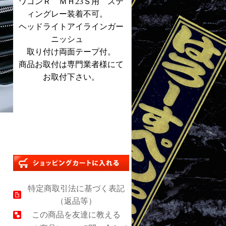
ワゴンＲ ＭＨ23Ｓ用 ステ
ィングレー装着不可。
ヘッドライトアイラインガー
ニッシュ
取り付け両面テープ付。
商品お取付は専門業者様にて
お取付下さい。
特定商取引法に基づく表記
（返品等）
この商品を友達に教える