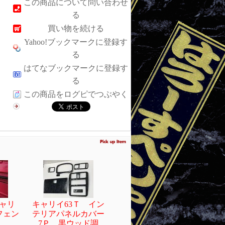
この商品について問い合わせ
る
買い物を続ける
Yahoo!ブックマークに登録す
る
はてなブックマークに登録す
る
この商品をログピでつぶやく
キャリ
キャリイ63Ｔ イン
フェン
テリアパネルカバー
7Ｐ 黒ウッド調