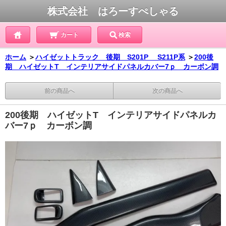
株式会社 はろーすぺしゃる
カート
検索
ホーム
＞
ハイゼットトラック 後期 S201P S211P系
＞
200後
期 ハイゼットT インテリアサイドパネルカバー7ｐ カーボン調
前の商品へ
次の商品へ
200後期 ハイゼットT インテリアサイドパネルカ
バー7ｐ カーボン調