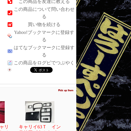
この商品を友達に教える
この商品について問い合わせ
る
買い物を続ける
Yahoo!ブックマークに登録す
る
はてなブックマークに登録す
る
この商品をログピでつぶやく
キャリ
キャリイ63Ｔ イン