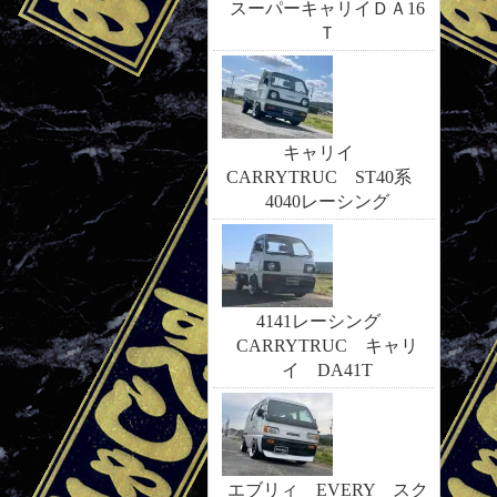
スーパーキャリイＤＡ16
Ｔ
キャリイ
CARRYTRUC ST40系
4040レーシング
4141レーシング
CARRYTRUC キャリ
イ DA41T
エブリィ EVERY スク