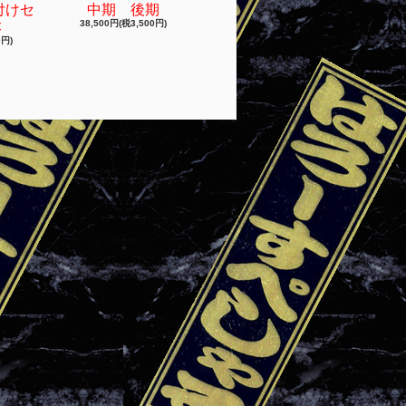
付けセ
中期 後期
38,500円(税3,500円)
本
0円)