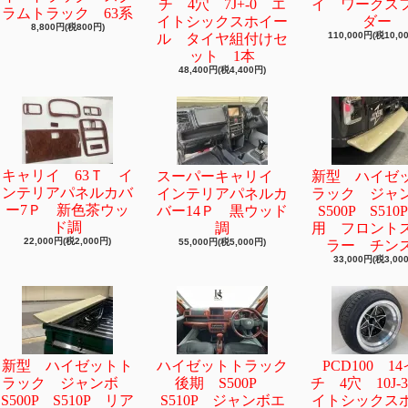
チ 4穴 7J+-0 エ
イ ワークス
ラムトラック 63系
イトシックスホイー
ダー
8,800円(税800円)
110,000円(税10,0
ル タイヤ組付けセ
ット 1本
48,400円(税4,400円)
キャリイ 63Ｔ イ
スーパーキャリイ
新型 ハイゼ
ンテリアパネルカバ
インテリアパネルカ
ラック ジ
ー7Ｐ 新色茶ウッ
バー14Ｐ 黒ウッド
S500P S51
ド調
調
用 フロント
22,000円(税2,000円)
55,000円(税5,000円)
ラー チン
33,000円(税3,00
新型 ハイゼットト
ハイゼットトラック
PCD100 1
ラック ジャンボ
後期 S500P
チ 4穴 10J-
S500P S510P リア
S510P ジャンボエ
イトシックス