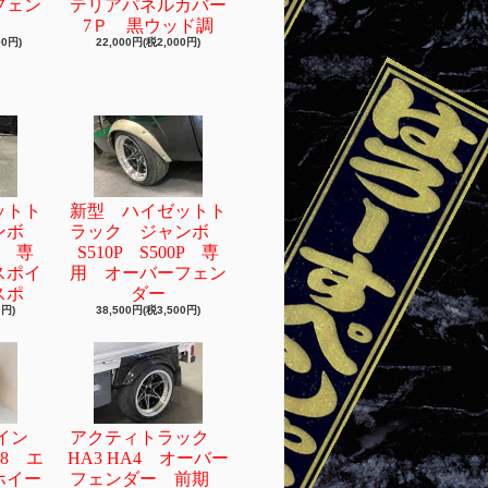
フェン
テリアパネルカバー
7Ｐ 黒ウッド調
00円)
22,000円(税2,000円)
ットト
新型 ハイゼットト
ャンボ
ラック ジャンボ
0P 専
S510P S500P 専
スポイ
用 オーバーフェン
スポ
ダー
0円)
38,500円(税3,500円)
4イン
アクティトラック
38 エ
HA3 HA4 オーバー
ホイー
フェンダー 前期