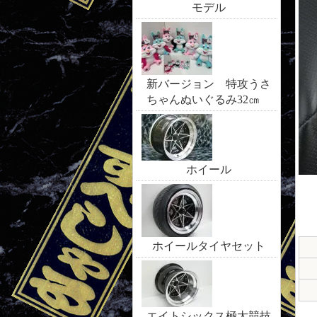
モデル
新バージョン 特攻うさ
ちゃんぬいぐるみ32㎝
ホイール
ホイールタイヤセット
エイトシックス極太競技