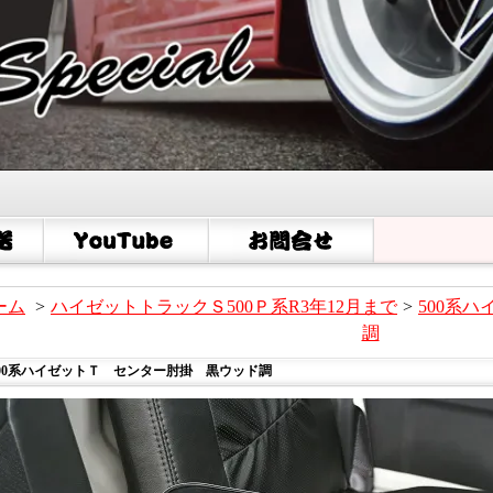
ーム
>
ハイゼットトラックＳ500Ｐ系R3年12月まで
>
500系
調
500系ハイゼットＴ センター肘掛 黒ウッド調