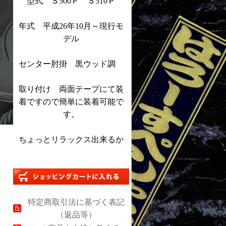
型式 Ｓ500Ｐ Ｓ510Ｐ
年式 平成26年10月～現行モ
デル
センター肘掛 黒ウッド調
取り付け 両面テープにて装
着ですので簡単に装着可能で
す。
ちょっとリラックス出来るか
特定商取引法に基づく表記
（返品等）